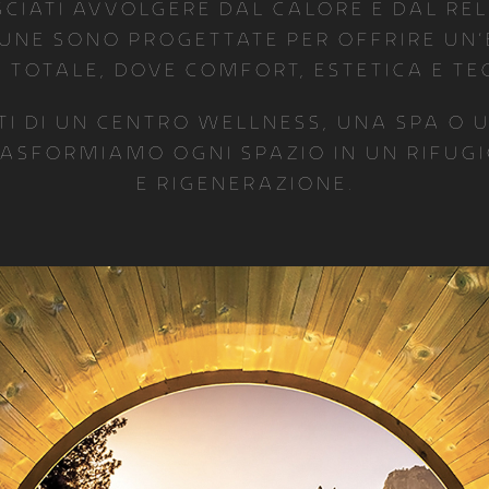
ciati avvolgere dal calore e dal re
une sono progettate per offrire un’
 totale, dove comfort, estetica e t
tti di un centro wellness, una spa o 
asformiamo ogni spazio in un rifugio
e rigenerazione.