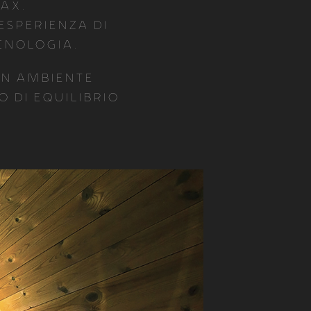
lax.
esperienza di
ecnologia.
un ambiente
 di equilibrio