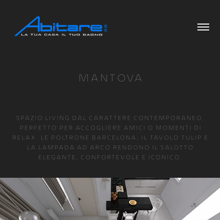
MANTOVA
Spazio living dal carattere contemporaneo,
perfetto per accogliere amici o momenti di
relax. Le poltrone Barcelona, il tavolo Tulip e
la lampada ad arco rendono il salotto
elegante, confortevole e iconico.